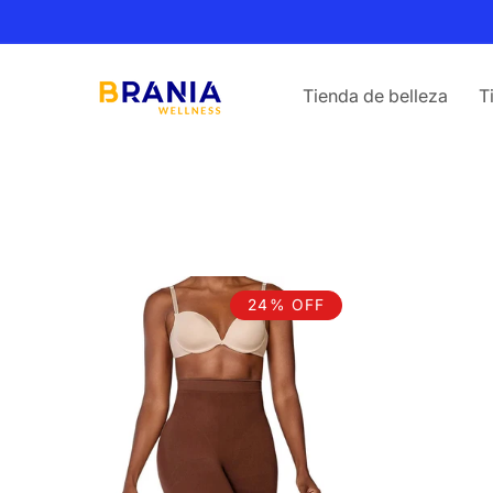
Ir
directamente
al contenido
Tienda de belleza
T
24% OFF