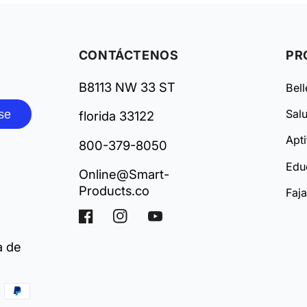
CONTÁCTENOS
PR
B8113 NW 33 ST
Bel
se
Sal
florida 33122
Apti
800-379-8050
Edu
Online@Smart-
Products.co
Faj
Facebook
Instagram
YouTube
a de