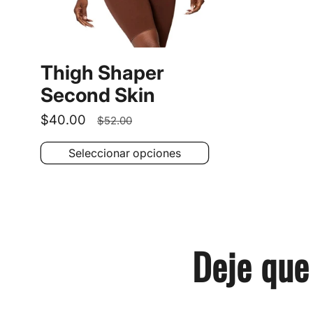
Thigh Shaper
Second Skin
Precio
$40.00
Precio
$52.00
de
habitual
Seleccionar opciones
oferta
Deje que