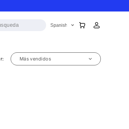
Iniciar
Carrito
sesión
r: